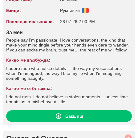
Езици:
Румънски
Последно излъчване:
26.07.26 2:00 PM
За мен
People say I’m passionate. I love conversations, the kind that
make your mind tingle before your hands even dare to wander.
If you can excite my brain, trust me… the rest of me will follow.
Какво ме възбужда:
I adore men who notice details — the way my voice softens
when I’m intrigued, the way I bite my lip when I’m imagining
something naughty.
Какво ме отблъсква:
I do not rush. I do not believe in stolen moments… unless time
tempts us to misbehave a little.
Бакшиш