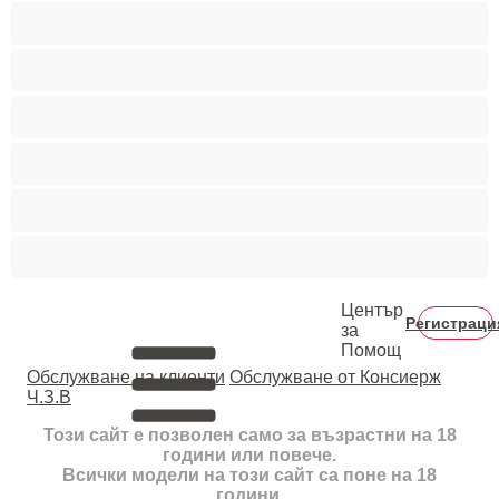
Пушещи жени
Средни гърди
Тийнейджъри 18+
Фетиш
Цветнокожи
Червенокоси
Център
Регистраци
за
Помощ
Oбслужване на клиенти
Обслужване от Консиерж
Ч.З.В
Този сайт е позволен само за възрастни на 18
години или повече.
Всички модели на този сайт са поне на 18
години.