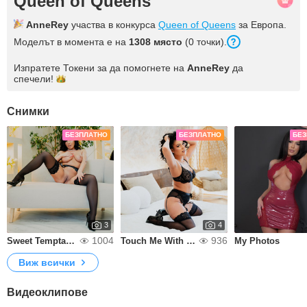
Queen of Queens
AnneRey
участва в конкурса
Queen of Queens
за Европа.
Моделът в момента е на
1308 място
(0 точки).
Изпратете Токени за да помогнете на
AnneRey
да
спечели!
Снимки
БЕЗПЛАТНО
БЕЗПЛАТНО
БЕЗ
3
4
1004
936
Sweet Temptation
Touch Me With Your Eyes
My Photos
Виж всички
Видеоклипове