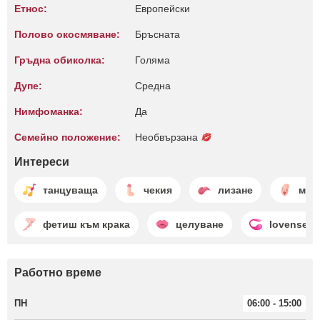
Етнос:
Европейски
Полово окосмяване:
Бръсната
Гръдна обиколка:
Голяма
Дупе:
Среднa
Нимфоманка:
Да
Семейно положение:
Необвързана
Интереси
танцуваща
чекия
лизане
мас
фетиш към крака
целуване
lovense
Работно време
ПН
06:00 - 15:00