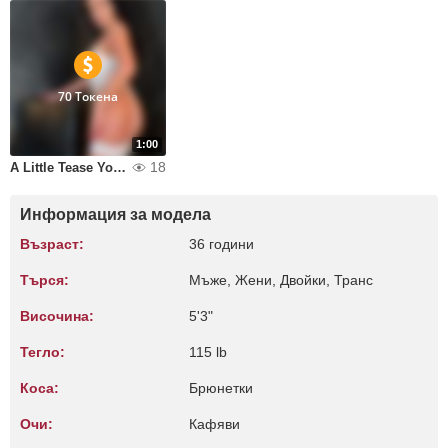
70 Токена
1:00
18
A Little Tease You Wont Forget
Информация за модела
Възраст:
36 години
Търся:
Мъже, Жени, Двойки, Транс
Височина:
5'3"
Тегло:
115 lb
Коса:
Брюнетки
Очи:
Кафяви