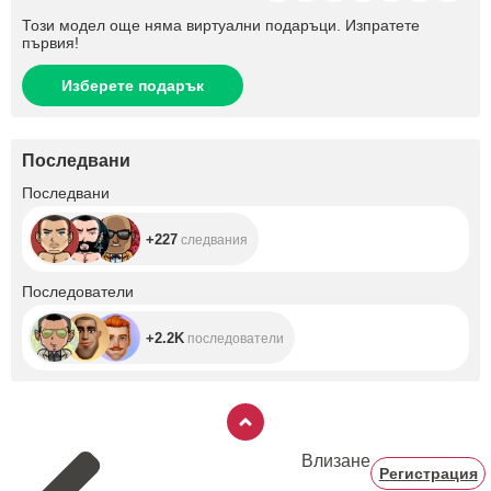
Този модел още няма виртуални подаръци. Изпратете
първия!
Изберете подарък
Последвани
+227
Последвани
+227
следвания
+2.2K
Последователи
+2.2K
последователи
Влизане
Регистрация