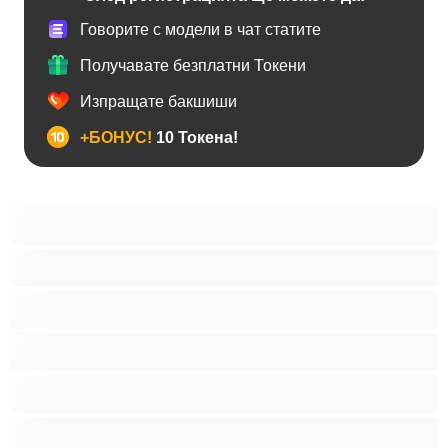
Говорите с модели в чат статите
Получавате безплатни Токени
Изпращате бакшиши
+БОНУС!
10 Токена!
BDSM
Азиатки
Анален
Арабки
Бабички
Бели Момичета