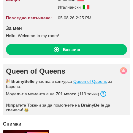
Италиански
Последно излъчване:
05.08.26 2:25 PM
За мен
Hello! Welcome to my room!
Бакшиш
Queen of Queens
BrainyBelle
участва в конкурса
Queen of Queens
за
Европа.
Моделът в момента е на
701 място
(113 точки).
Изпратете Токени за да помогнете на
BrainyBelle
да
спечели!
Снимки