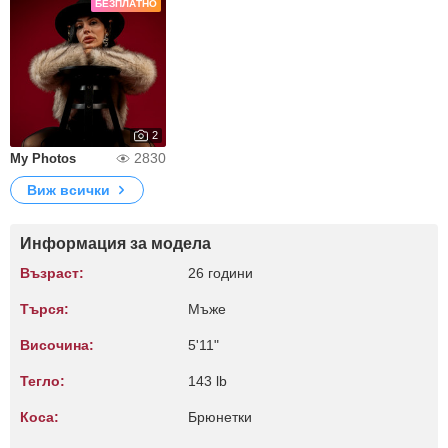
БЕЗПЛАТНО
2
2830
My Photos
Виж всички
Информация за модела
Възраст:
26 години
Търся:
Мъже
Височина:
5'11"
Тегло:
143 lb
Коса:
Брюнетки