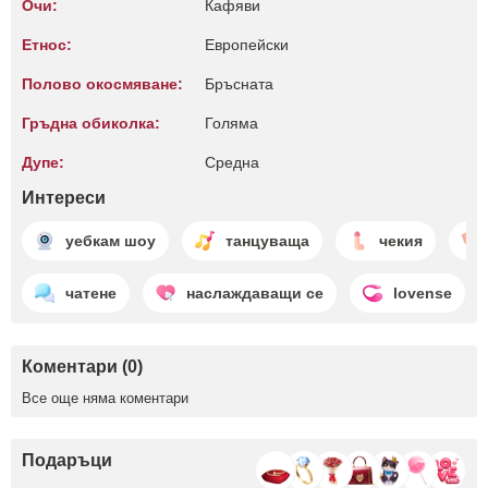
Очи:
Кафяви
Етнос:
Европейски
Полово окосмяване:
Бръсната
Гръдна обиколка:
Голяма
Дупе:
Среднa
Интереси
уебкам шоу
танцуваща
чекия
чатене
наслаждаващи се
lovense
Коментари (0)
Все още няма коментари
Подаръци